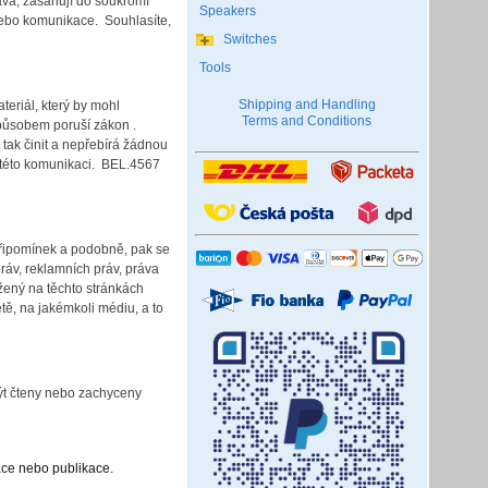
áva, zasahují do soukromí
Speakers
 nebo komunikace. Souhlasíte,
Switches
Tools
Shipping and Handling
teriál, který by mohl
Terms and Conditions
způsobem poruší zákon .
tak činit a nepřebírá žádnou
v této komunikaci. BEL.4567
připomínek a podobně, pak se
ráv, reklamních práv, práva
žený na těchto stránkách
ě, na jakémkoli médiu, a to
být čteny nebo zachyceny
ráce nebo publikace.