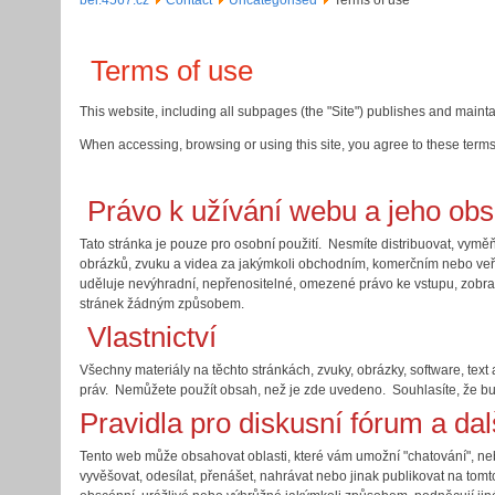
bel.4567.cz
Contact
Uncategorised
Terms of use
Terms of use
This website, including all subpages (the "Site") publishes and main
When accessing, browsing or using this site, you agree to these terms
Právo k užívání webu a jeho ob
Tato stránka je pouze pro osobní použití. Nesmíte distribuovat, vymě
obrázků, zvuku a videa za jakýmkoli obchodním, komerčním nebo v
uděluje nevýhradní, nepřenositelné, omezené právo ke vstupu, zobraz
stránek žádným způsobem.
Vlastnictví
Všechny materiály na těchto stránkách, zvuky, obrázky, software, te
práv. Nemůžete použít obsah, než je zde uvedeno. Souhlasíte, že bu
Pravidla pro diskusní fórum a dal
Tento web může obsahovat oblasti, které vám umožní "chatování", nebo
vyvěšovat, odesílat, přenášet, nahrávat nebo jinak publikovat na tomt