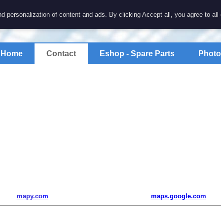
7 electronics
d personalization of content and ads. By clicking Accept all, you agree to all
spare parts for electronics keyboards
Home
Contact
Eshop - Spare Parts
Photo
mapy.co
m
maps.google.com