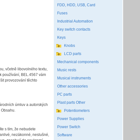
FDD, HDD, USB, Card
Fuses
Industrial Automation
Key switch contacts
Keys
Knobs
LCD parts
Mechanical components
u, včetně libovolného textu,
Music rests
k používání, BEL.4567 vám
Musical instruments
šit provozování těchto
Other accessories
PC parts
Plast parts Other
národních úmluv a autorských
tí Obsahu.
Potentiometers
Power Supplies
Power Switch
te s tím, že nebudete
hanlivé, nezákonné, neslušné,
Software