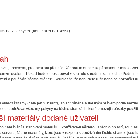
tains Blazek Zbynek (hereinafter BEL.4567).
.
sah
ňovat, upravovat, prodávat ani přenášet žádnou informaci kopírovanou z tohoto Web
eřejným účelem. Pokud budete postupovat v souladu s podmínkami těchto Podmíne
ení a používání těchto stránek. Souhlasíte, že nebudete rušit nebo se pokoušet ru
xt a videozáznamy (dále jen "Obsah"), jsou chráněné autorským právem podle mezi
dete dodržovat všechny pokyny na těchto stránkách, které omezují způsoby použi
ší materiály dodané uživateli
 nahrávání a stahování materiálů. Používáte-li některou z těchto oblastí, souhlasí
o serveru, žádné materiály, které jsou v rozporu s používáním těchto stránek, jsou 