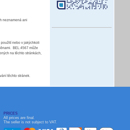
ách neznamená ani
použití nebo v jakýchkoli
 změnami. BEL.4567 může
zených na těchto stránkách,
ání těchto stránek.
PRICES
All prices are final.
The seller is not subject to VAT.