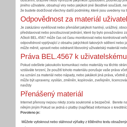
obscénní, urážlivé nebo výhrůžné jakýmkoli způsobem, podněcují jin
jiného uživatele, obsahují viry nebo jakýkoli jiné škodlivé součásti,
že budete dodržovat všechny další podmínky, které jsou uvedeny na
Odpovědnost za materiál uživate
Je zakázáno vyvěšovat nebo přenášet jakýkoli hanlivý, urážlivý, obsc
představovat nebo povzbuzovat jednání, které by bylo považováno za
Ačkoli BEL.4567 může čas od času monitorovat nebo kontrolovat veřej
odpovědnost vyplývající z obsahu jakýchkoli takových sdělení nebo j
může měnit, upravit nebo odstranit libovolný uživatelský materiál ne
Práva BEL.4567 k uživatelskému
Pokud odešlete jakoukoliv komunikaci nebo materiály na těchto strá
vzdáváte tvrzení, že použití tohoto materiálu porušuje vaše práva vče
na uznání za materiál nebo nápady, nebo jakákoli jiná práva, včetně 
může být upraveny, vysílán, změněn, kopírován, zveřejněn, licencová
navždy
Přenášený materiál
Internet přenosy nejsou nikdy zcela soukromé a bezpečné. Berete na 
někým jiným Pokud se jedná o platby (například informace o kreditní
Povoleno je:
Můžete vytisknout nebo stáhnout výňatky z tištěného textu obsaženýc