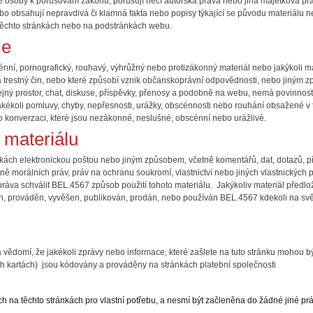
é osoby k porušování zákonů, porušují něčí autorská práva nebo jiná majetková pr
 nebo obsahují nepravdivá či klamná fakta nebo popisy týkající se původu materiálu
 těchto stránkách nebo na podstránkách webu.
le
énní, pornografický, rouhavý, výhrůžný nebo protizákonný materiál nebo jakýkoli ma
 trestný čin, nebo které způsobí vznik občanskoprávní odpovědnosti, nebo jiným 
ný prostor, chat, diskuse, příspěvky, přenosy a podobně na webu, nemá povinnost 
akékoli pomluvy, chyby, nepřesnosti, urážky, obscénnosti nebo rouhání obsažené 
bo konverzaci, které jsou nezákonné, neslušné, obscénní nebo urážlivé.
 materiálu
nkách elektronickou poštou nebo jiným způsobem, včetně komentářů, dat, dotazů, 
tně morálních práv, práv na ochranu soukromí, vlastnictví nebo jiných vlastnických p
práva schválit BEL.4567 způsob použití tohoto materiálu. Jakýkoliv materiál předlo
n, prováděn, vyvěšen, publikován, prodán, nebo používán BEL.4567 kdekoli na svět
vědomí, že jakékoli zprávy nebo informace, které zašlete na tuto stránku mohou 
ch kartách) jsou kódovány a prováděny na stránkách platební společnosti
h na těchto stránkách pro vlastní potřebu, a nesmí být začleněna do žádné jiné p