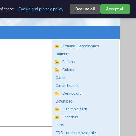
$
 of these.
Cookie and privacy policy
Decline all
Accept all
Login
USD/EN
Search
empty
Arduino + accessories
Batteries
Buttons
Cables
Cases
Circuit boards
Connectors
Download
Electronic parts
Encoders
Fans
FDD - no more available