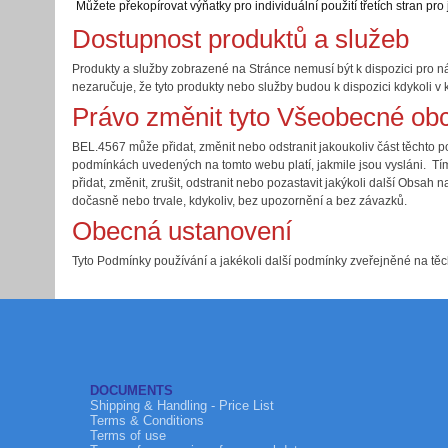
Můžete překopírovat výňatky pro individuální použití třetích stran pro 
Dostupnost produktů a služeb
Produkty a služby zobrazené na Stránce nemusí být k dispozici pro ná
nezaručuje, že tyto produkty nebo služby budou k dispozici kdykoli v k
Právo změnit tyto Všeobecné ob
BEL.4567 může přidat, změnit nebo odstranit jakoukoliv část těchto 
podmínkách uvedených na tomto webu platí, jakmile jsou vysláni. T
přidat, změnit, zrušit, odstranit nebo pozastavit jakýkoli další Obsah
dočasně nebo trvale, kdykoliv, bez upozornění a bez závazků.
Obecná ustanovení
Tyto Podmínky používání a jakékoli další podmínky zveřejněné na tě
DOCUMENTS
Shipping & Handling - Price List
Terms & Conditions
Terms of use