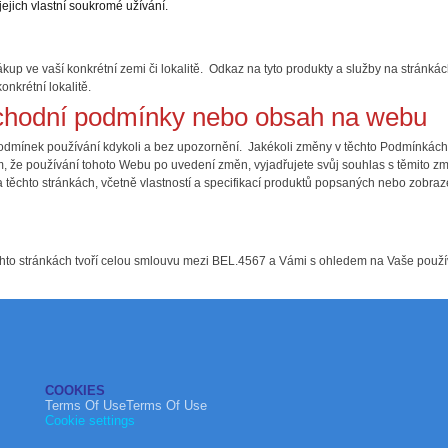
jejich vlastní soukromé užívání.
kup ve vaší konkrétní zemi či lokalitě. Odkaz na tyto produkty a služby na stránk
onkrétní lokalitě.
chodní podmínky nebo obsah na webu
podmínek používání kdykoli a bez upozornění. Jakékoli změny v těchto Podmínkách 
ím, že používání tohoto Webu po uvedení změn, vyjadřujete svůj souhlas s těmito
 na těchto stránkách, včetně vlastností a specifikací produktů popsaných nebo zobra
chto stránkách tvoří celou smlouvu mezi BEL.4567 a Vámi s ohledem na Vaše použív
COOKIES
Terms Of UseTerms Of Use
Cookie settings